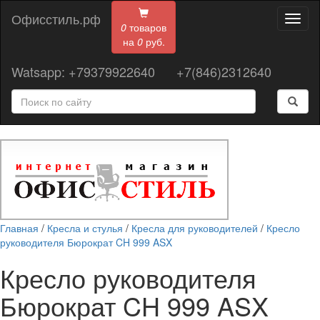
Офисстиль.рф
Toggl
0
товаров
naviga
на
0
руб.
Watsapp: +79379922640
+7(846)2312640
Главная
/
Кресла и стулья
/
Кресла для руководителей
/
Кресло
руководителя Бюрократ CH 999 ASX
Кресло руководителя
Бюрократ CH 999 ASX