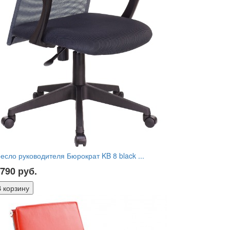
есло руководителя Бюрократ KB 8 black ...
 790
руб.