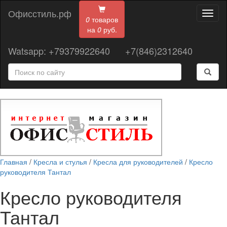
Офисстиль.рф
Toggl
0
товаров
naviga
на
0
руб.
Watsapp: +79379922640
+7(846)2312640
Главная
/
Кресла и стулья
/
Кресла для руководителей
/
Кресло
руководителя Тантал
Кресло руководителя
Тантал