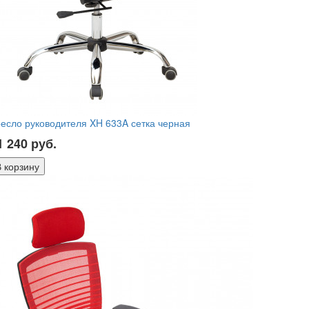
есло руководителя XH 633A сетка черная
1 240
руб.