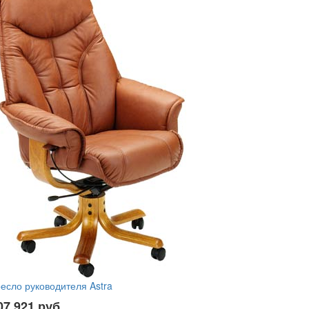
есло руководителя Astra
07 921
руб.