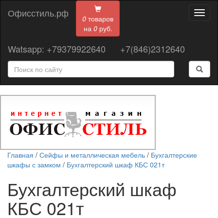
Офисстиль.рф
Toggl
0
товаров
naviga
на
0
руб.
Watsapp: +79379922640
+7(846)2312640
Главная
/
Сейфы и металлическая мебель
/
Бухгалтерские
шкафы с замком
/
Бухгалтерский шкаф КБС 021т
Бухгалтерский шкаф
КБС 021т