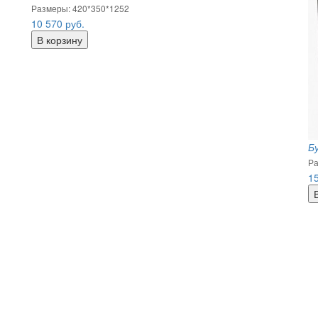
Размеры: 420*350*1252
10 570
руб.
Б
Ра
1