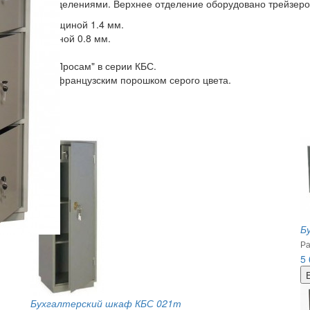
 - 033т с 3 отделениями. Верхнее отделение оборудовано трейзеро
ого листа толщиной 1.4 мм.
 листа толщиной 0.8 мм.
или 3 замка "Просам" в серии КБС.
инским или французским порошком серого цвета.
Б
Ра
5
Бухгалтерский шкаф КБС 021т