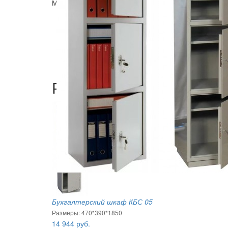
Металлический бухгалтерский шкаф КБ - 033т / КБС
Корпус и дверь шкафа изготовлены из стальн
Дверь изнутри усилена коробкой из стального
3 полки (несъемные), трейзер.
3 ключевых замка "Kale" (Турция) в серии КБ 
Полимерное покрытие высококачественным ф
Рекомендуемые товары
Бухгалтерский шкаф КБС 05
Размеры: 470*390*1850
14 944
руб.