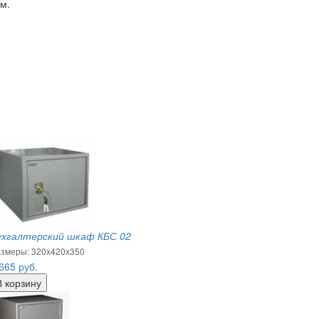
м.
ухгалтерский шкаф КБС 02
змеры: 320х420х350
 665
руб.