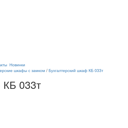
акты
Новинки
терские шкафы с замком
/
Бухгалтерский шкаф КБ 033т
 КБ 033т