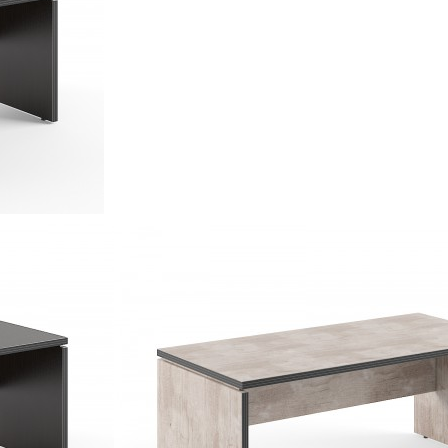
евой акриловой кромкой 3D
ки
 сборки в комплекте