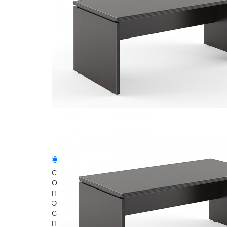
Описание
Модели серии
Столешница, боковые опоры – ЛДСП 38 мм c глянц
Особенности:
Прямоугольная форма
Экран стола из ЛДСП 18 мм
Собирается с использованием эксцентриковой стяж
Понятная инструкция и необходимая фурнитура для