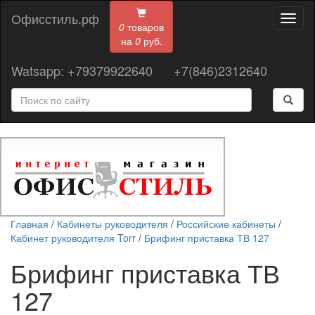
Офисстиль.рф
Toggl
0
товаров
naviga
на
0
руб.
Watsapp: +79379922640
+7(846)2312640
Главная
/
Кабинеты руководителя
/
Российские кабинеты
/
Кабинет руководителя Torr
/
Брифинг приставка ТВ 127
Брифинг приставка ТВ
127