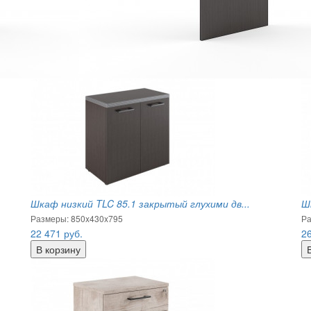
Шкаф низкий TLC 85.1 закрытый глухими дв...
Ш
Размеры: 850x430x795
Ра
22 471
руб.
2