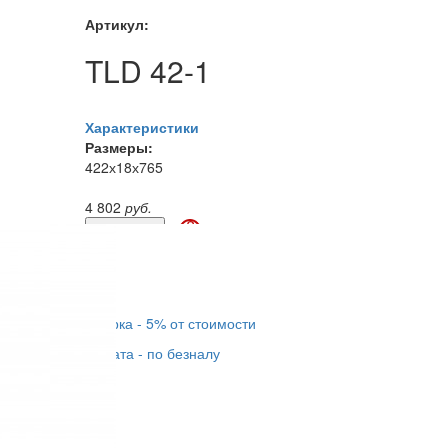
Артикул:
TLD 42-1
Характеристики
Размеры:
422х18х765
4 802
руб.
?
Как заказать
Купить в 1 клик
Доставка - 450 руб.
Сборка - 5% от стоимости
иком.
Оплата - по безналу