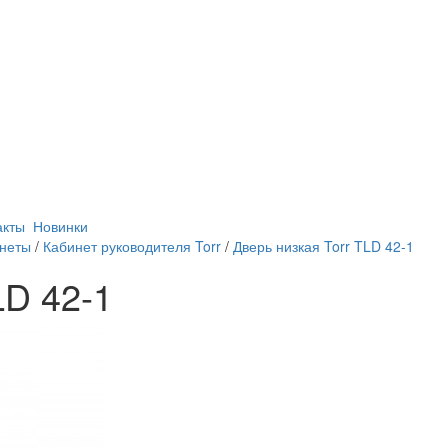
акты
Новинки
инеты
/
Кабинет руководителя Torr
/
Дверь низкая Torr TLD 42-1
LD 42-1