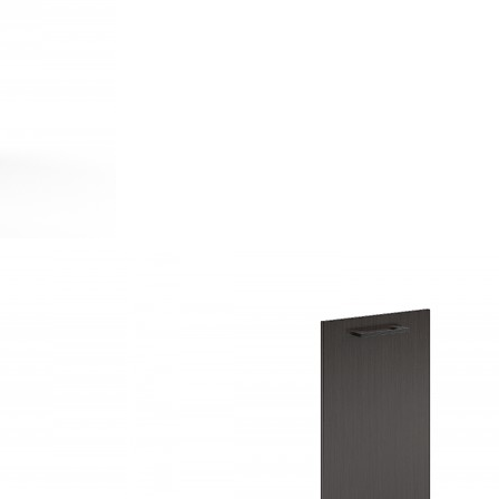
й ПВХ толщиной 2мм в цвет ЛДСП, комплектуется петлей с доводч
истыми полосками.
 сборки в комплекте
фрокартон