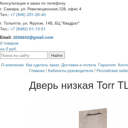
Консультации и заказ по телефону
г. Самара, ул. Революционная,128, офис 4
Тел.:
+7 (846) 231-26-40
г. Тольятти, ул. Фрунзе, 14Б, БЦ "Квадрат"
Тел.:
+7 (8482) 61-13-51
Email:
2056642@gmail.com
0
товаров
на
0
руб.
Найти
О компании
Как сделать заказ
Доставка и оплата
Гарантия
Конт
Главная
/
Кабинеты руководителя
/
Российские каб
Дверь низкая Torr T