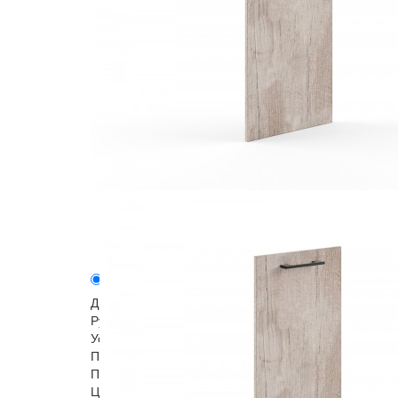
Описание
Модели серии
Дверь выполнена из ЛДСП толщиной 18мм с кромко
Ручка - П-образной формы черного цвета с серебр
Устанавливается на стеллаж THC85
Понятная инструкция и необходимая фурнитура для
Поставляется в разобранном виде, упакована в го
Цвет: Венге Магия, Дуб Каньон