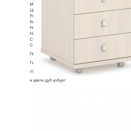
Материал: ЛДСП Топ 25 мм, кромка ПВХ 2 мм, Карка
Цвет: дуб кобург, кентербери, дуб самдал
Размеры: Ширина 450 мм, Глубина 504 мм. Высота
Количество ящиков: 3, нагрузка на ящик (направляю
Наличие замка: Да, на верхнем ящике
Наличие колесиков: Да, 4 колеса.
Стиль: Современный, офисный.
Страна происхождения: Россия.
Поставляется в разобранном виде, вся необходима
Гарантия 12 месяцев.
Инструкция схема сборки
в цвете дуб кобург: