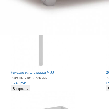
Угловая столешница V 83
Ш
Размеры: 730*730*25 ммм
Ра
3 740
руб.
1