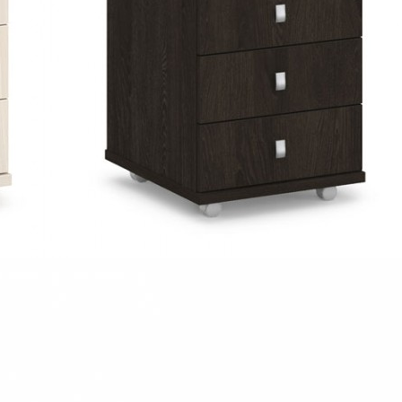
с и фасады – 16 мм, кант ПВХ 0,4 мм и 2 мм соответственно.
 600 мм.
щие) - до 30 кг.
я фурнитура в комплекте для сборки.