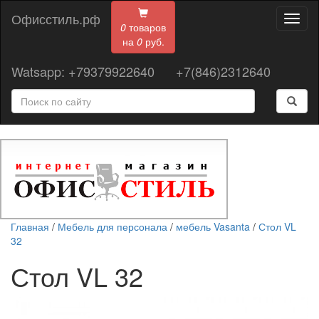
Офисстиль.рф
Toggl
0
товаров
naviga
на
0
руб.
Watsapp: +79379922640
+7(846)2312640
Главная
/
Мебель для персонала
/
мебель Vasanta
/
Стол VL
32
Стол VL 32