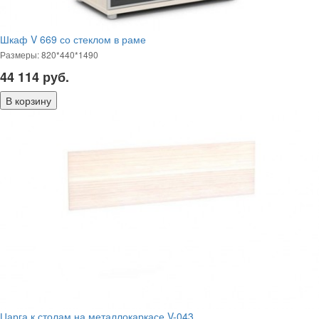
Шкаф V 669 со стеклом в раме
Размеры: 820*440*1490
44 114
руб.
Царга к столам на металлокаркасе V-043