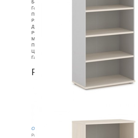
Боковины стеллажей выполнены из ЛДСП 16 мм, об
Горизонтальные детали - ЛДСП 25мм, кромка 2мм и 
Полки расположены на расстоянии 341 мм от верхне
Расстояние между полками - 327 мм. Ножки регули
Двери распашные, низкие. Фасады выполнены из пл
Ручка – кнопка с поднимающимся язычком, размер
Материал - цинковое литье. Цвет - "Хром матовый"
Поставляется в разобранном виде, упакован в гоф
Цвет:Дуб Кобург, Орех Вирджиния, Дуб Кентербери
Гарантия: 18 месяцев.
Рекомендуемые товары
Опора хром 50006
Размеры: D51*720