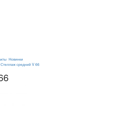
акты
Новинки
/
Стеллаж средний V 66
66