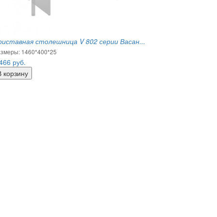
риставная столешница V 802 серии Васан...
змеры: 1460*400*25
 466
руб.