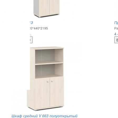
Шкаф V 613
П
Размеры: 820*440*2195
Ра
38 889
руб.
4
Шкаф средний V 663 полуоткрытый