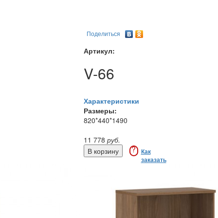
Поделиться
Артикул:
V-66
Характеристики
Размеры:
820*440*1490
11 778
руб.
?
Как
заказать
Купить в 1 клик
Доставка - 450 руб.
Сборка - 5% от стоимости
Оплата - по безналу