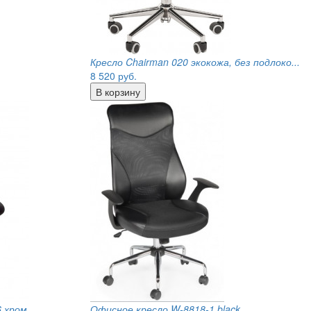
Кресло Chairman 020 экокожа, без подлоко...
8 520
руб.
6 хром
Офисное кресло W-8818-1 black