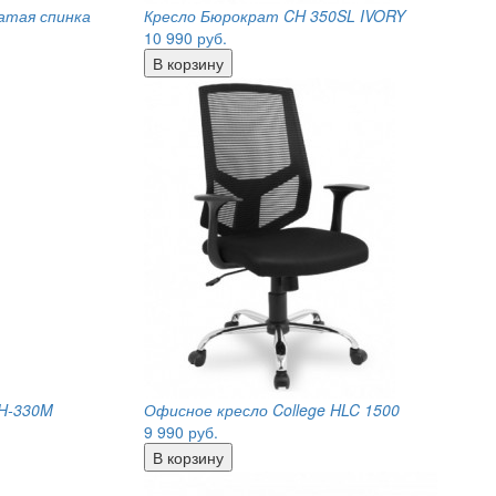
атая спинка
Кресло Бюрократ CH 350SL IVORY
10 990
руб.
H-330M
Офисное кресло College HLC 1500
9 990
руб.