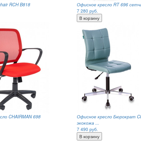
chair RCH B818
Офисное кресло RT 696 сетч
7 280
руб.
сло CHAIRMAN 698
Офисное кресло Бюрократ C
экокожа ...
7 490
руб.