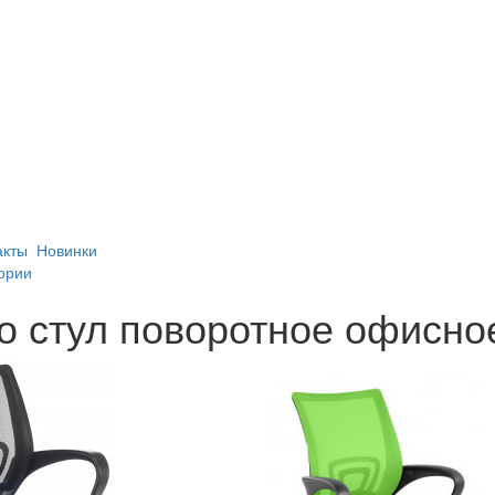
акты
Новинки
ории
о стул поворотное офисно