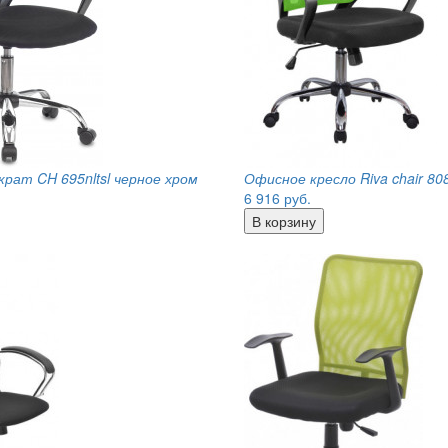
рат CH 695nltsl черное хром
Офисное кресло Riva chair 808
6 916
руб.