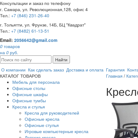
Консультации и заказ по телефону
г. Самара, ул. Революционная,128, офис 4
Тел.:
+7 (846) 231-26-40
г. Тольятти, ул. Фрунзе, 14Б, БЦ "Квадрат"
Тел.:
+7 (8482) 61-13-51
Email:
2056642@gmail.com
0
товаров
на
0
руб.
Найти
О компании
Как сделать заказ
Доставка и оплата
Гарантия
Конт
КАТАЛОГ ТОВАРОВ
Главная
/
Катег
Мебель для персонала
Кресл
Офисные столы
Офисные шкафы
Офисные тумбы
Кресла и стулья
Кресла для руководителей
Офисные кресла
Офисные стулья
Игровые компьютерные кресла
Детские кресла