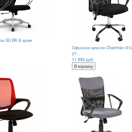
а SU BK 8 хром
Офисное кресло Chairman 610
21...
11 990
руб.