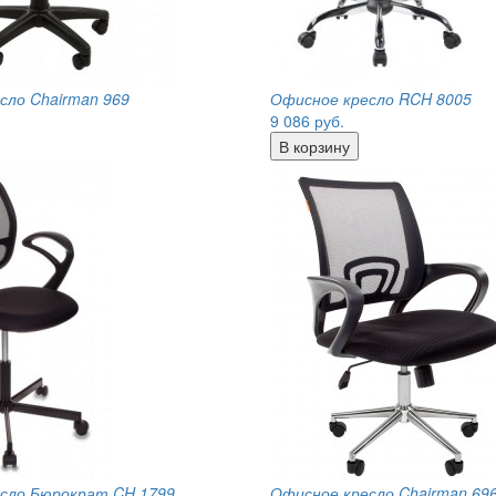
сло Chairman 969
Офисное кресло RCH 8005
9 086
руб.
сло Бюрократ CH 1799
Офисное кресло Chairman 69