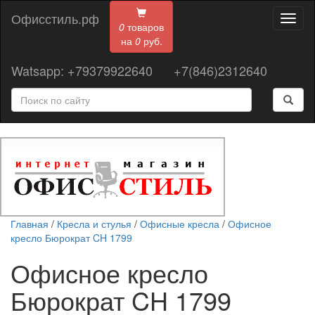
Офисстиль.рф
Toggl
0
товаров
naviga
на
0
руб.
Watsapp: +79379922640
+7(846)2312640
Главная
/
Кресла и стулья
/
Офисные кресла
/
Офисное
кресло Бюрократ CH 1799
Офисное кресло
Бюрократ CH 1799