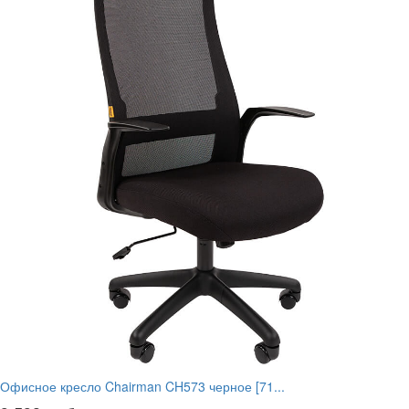
Офисное кресло Chairman CH573 черное [71...