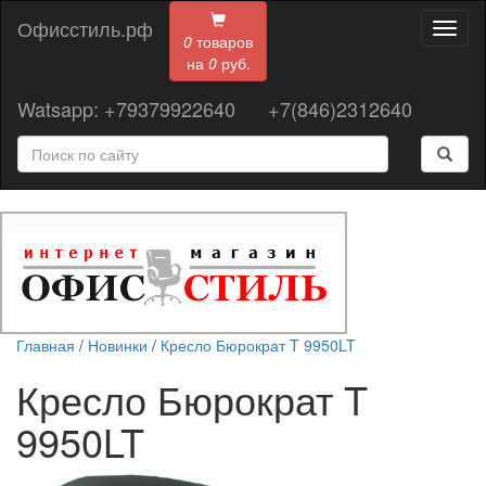
Офисстиль.рф
Toggl
0
товаров
naviga
на
0
руб.
Watsapp: +79379922640
+7(846)2312640
Главная
/
Новинки
/
Кресло Бюрократ T 9950LT
Кресло Бюрократ T
9950LT