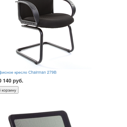
фисное кресло Сhairman 279В
0 140
руб.