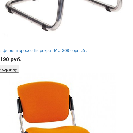
нференц кресло Бюрократ MC-209 черный ...
 190
руб.