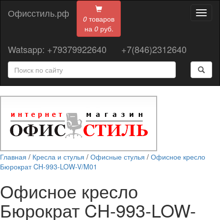
Офисстиль.рф
Toggl
0
товаров
naviga
на
0
руб.
Watsapp: +79379922640
+7(846)2312640
Главная
/
Кресла и стулья
/
Офисные стулья
/
Офисное кресло
Бюрократ CH-993-LOW-V/M01
Офисное кресло
Бюрократ CH-993-LOW-