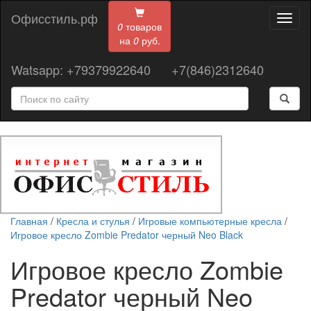
Офисстиль.рф
Toggl
0
товаров
naviga
на
0
руб.
Watsapp: +79379922640
+7(846)2312640
Главная
/
Кресла и стулья
/
Игровые компьютерные кресла
/
Игровое кресло Zombie Predator черный Neo Black
Игровое кресло Zombie
Predator черный Neo