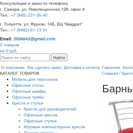
Консультации и заказ по телефону
г. Самара, ул. Революционная,128, офис 4
Тел.:
+7 (846) 231-26-40
г. Тольятти, ул. Фрунзе, 14Б, БЦ "Квадрат"
Тел.:
+7 (8482) 61-13-51
Email:
2056642@gmail.com
0
товаров
на
0
руб.
Найти
О компании
Как сделать заказ
Доставка и оплата
Гарантия
Конт
КАТАЛОГ ТОВАРОВ
Главная
/
Кресл
Мебель для персонала
Барны
Офисные столы
Офисные шкафы
Офисные тумбы
Кресла и стулья
Кресла для руководителей
Офисные кресла
Офисные стулья
Игровые компьютерные кресла
Детские кресла