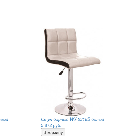
евый
Стул барный WX-2318B белый
5 872
руб.