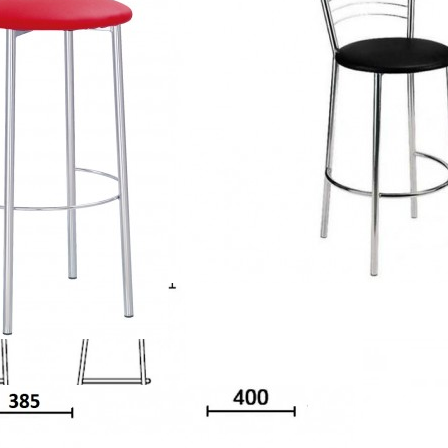
Marco hoker chome RU надежны, просты в уходе и отличаются невы
ула - металлический из хромированной стали.
иденья выполнена из высококачественной и устойчивой к истиранию
вые заглушки защищают поверхность пола от повреждений.
тулья Marco hoker chome RU идеально подойдут для баров и кафе
я отличным эксплуатационным свойствам.
ие по весу - 120 кг.
- 12 месяцев.