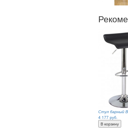
Рекоме
Стул барный В
4 177
руб.