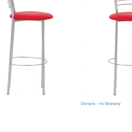
Поделиться
Артикул:
Марко
хокер хром
5 690
руб.
?
Как
заказать
Купить в 1 клик
Доставка - 450 руб.
Сборка - 5% от стоимости
Оплата - по безналу