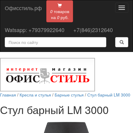
Офисстиль.рф
Toggl
0
товаров
naviga
на
0
руб.
Watsapp: +79379922640
+7(846)2312640
Главная
/
Кресла и стулья
/
Барные стулья
/
Стул барный LM 3000
Стул барный LM 3000