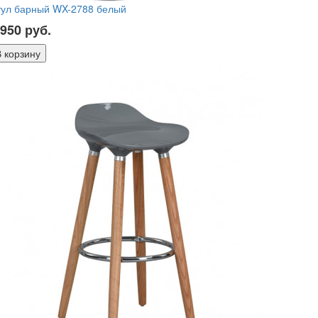
тул барный WX-2788 белый
 950
руб.