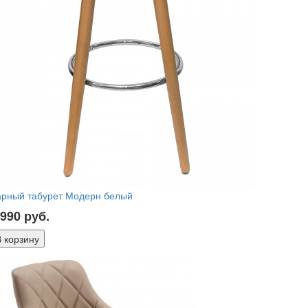
арный табурет Модерн белый
 990
руб.