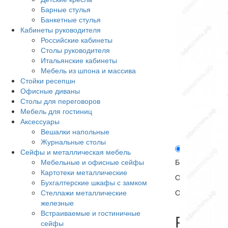
Барные стулья
Банкетные стулья
Кабинеты руководителя
Российские кабинеты
Столы руководителя
Итальянские кабинеты
Мебель из шпона и массива
Стойки ресепшн
Офисные диваны
Столы для переговоров
Мебель для гостиниц
Аксессуары
Вешалки напольные
Журнальные столы
Описание
Сейфы и металлическая мебель
Мебельные и офисные сейфы
Барный стул Ge
Картотеки металлические
Обивка из экок
Бухгалтерские шкафы с замком
Стеллажи металлические
Ограничение по 
железные
Встраиваемые и гостиничные
Рекоме
сейфы