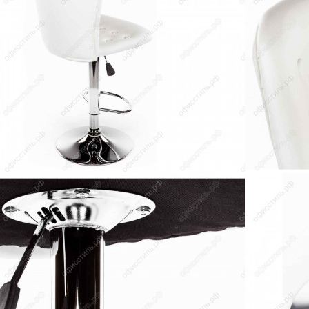
ienna черный
Стул барный WX-2516 красны
6 163
руб.
ДС22%
Гарантия от 12 месяцев
Наши контакты
г. Самара, ул. Революционная,128, офис 4
Тел.:
+7 (846) 231-26-40