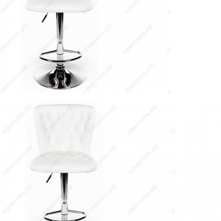
Модели серии
rom белый для барной стойки подойдет к помещению любого назн
ожи.
массе - 100 кг.
ндуемые товары