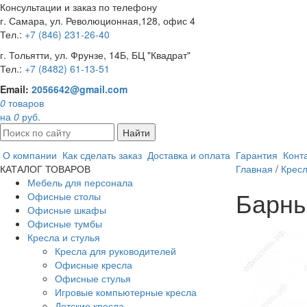
Консультации и заказ по телефону
г. Самара, ул. Революционная,128, офис 4
Тел.:
+7 (846) 231-26-40
г. Тольятти, ул. Фрунзе, 14Б, БЦ "Квадрат"
Тел.:
+7 (8482) 61-13-51
Email:
2056642@gmail.com
0
товаров
на
0
руб.
Найти
О компании
Как сделать заказ
Доставка и оплата
Гарантия
Конт
КАТАЛОГ ТОВАРОВ
Главная
/
Кресл
Мебель для персонала
Барны
Офисные столы
Офисные шкафы
Офисные тумбы
Кресла и стулья
Кресла для руководителей
Офисные кресла
Офисные стулья
Игровые компьютерные кресла
Детские кресла