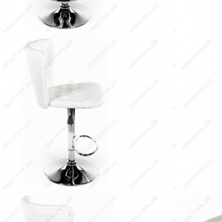
НЕРОН WX-2711
Стул барный Крюгер WX-2516
6 164
руб.