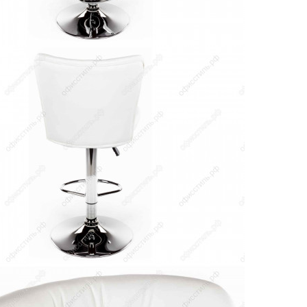
Барный стул WX-2788 красный
4 950
руб.