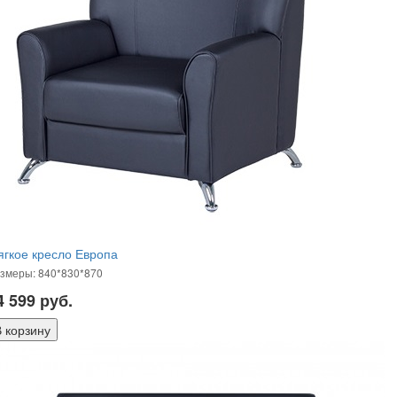
гкое кресло Европа
змеры: 840*830*870
4 599
руб.