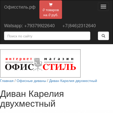
Офисстиль.рф
Toggl
0
товаров
naviga
на
0
руб.
Watsapp: +79379922640
+7(846)2312640
Главная
/
Офисные диваны
/
Диван Карелия двухместный
Диван Карелия
двухместный