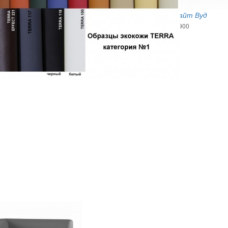
Мягкое кресло Райт Вуд
Размеры: 930х850х900
45 200
руб.