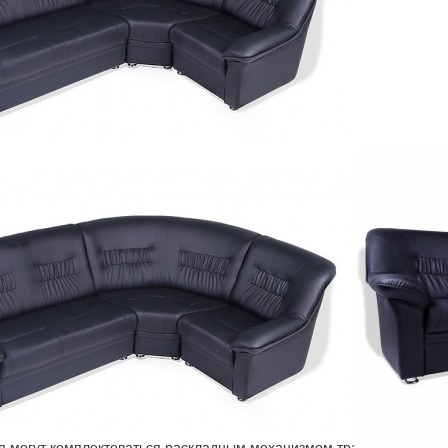
Модели серии
ии дивана Карелия используются только современные материалы.
аркасные конструкции из шлифованной березовой фанеры и бруса 
 пенополиуретана различного по плотности и жесткости создают 
ний используются армированные ремни ОКЕ, в спинке резиноткан
я могут комплектоваться раскладным механизмом трансформации