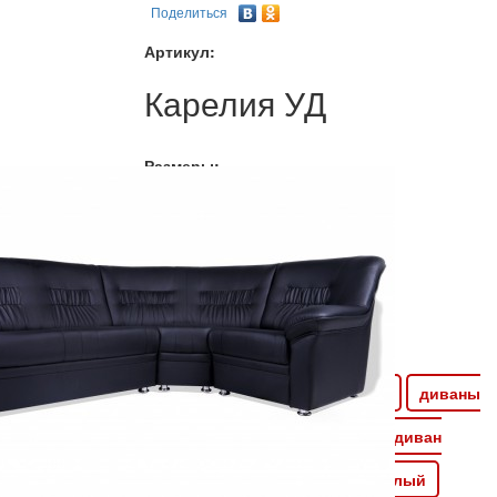
Поделиться
Артикул:
Карелия УД
Размеры:
1470*750*730
?
113 754
руб.
Как заказать
Доставка - 450 руб.
Сборка - 5% от стоимости
из древесины
Оплата - по безналу
необходимый
офисные диваны из экокожи
диваны
из кожзама
диван синий
диван
евые армированные
красный
диван офисный белый
 «Миксотойл»