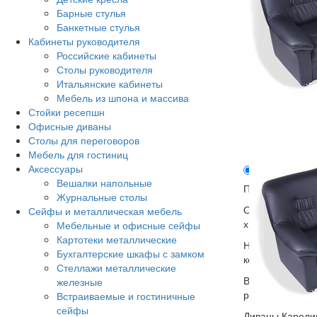
Барные стулья
Банкетные стулья
Кабинеты руководителя
Российские кабинеты
Столы руководителя
Итальянские кабинеты
Мебель из шпона и массива
Стойки ресепшн
Офисные диваны
Столы для переговоров
Мебель для гостиниц
Аксессуары
Описание
Вешалки напольные
При изготовлен
Журнальные столы
Основа - это к
Сейфы и металлическая мебель
хвойных пород.
Мебельные и офисные сейфы
Картотеки металлические
Наполнители из
Бухгалтерские шкафы с замком
комфорт.
Стеллажи металлические
В рамках сиде
железные
ремни.
Встраиваемые и гостиничные
сейфы
Диваны Карели