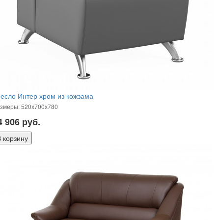
есло Интер хром из кожзама
змеры: 520х700х780
4 906
руб.