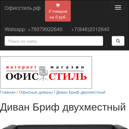
Офисстиль.рф
Toggl
0
товаров
naviga
на
0
руб.
Watsapp: +79379922640
+7(846)2312640
Главная
/
Офисные диваны
/
Диван Бриф двухместный
Диван Бриф двухместный