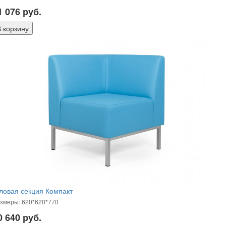
1 076
руб.
ловая секция Компакт
змеры: 620*620*770
0 640
руб.