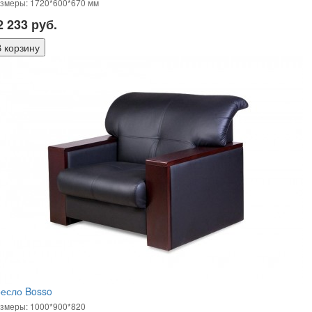
змеры: 1720*600*670 мм
2 233
руб.
есло Bosso
змеры: 1000*900*820