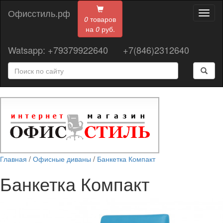
Офисстиль.рф
Toggl
0
товаров
naviga
на
0
руб.
Watsapp: +79379922640
+7(846)2312640
Главная
/
Офисные диваны
/
Банкетка Компакт
Банкетка Компакт