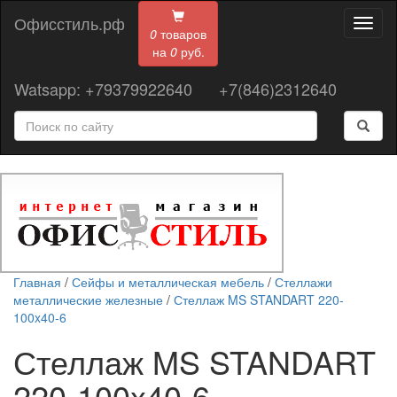
Офисстиль.рф
Toggl
0
товаров
naviga
на
0
руб.
Watsapp: +79379922640
+7(846)2312640
Главная
/
Сейфы и металлическая мебель
/
Стеллажи
металлические железные
/
Стеллаж MS STANDART 220-
100x40-6
Стеллаж MS STANDART
220-100x40-6