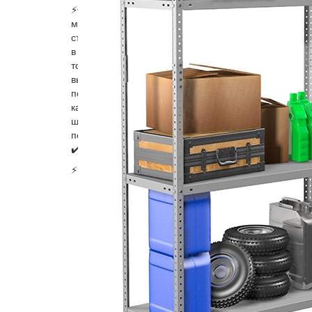
⚡Особенности:
максимальная распределенная нагрузка – 100 кг на
стойки рассчитаны на нагрузку до 500 кг;
в комплекте Г-образные уголки для усиления нижне
толщина металла стойки – 1,2 мм;
высота бокового ребра полки – 33 мм;
покрытие полимерно порошковое серого цвета RAL
каждая полка усиливается 1 центральным ребром ж
шаг регулирования высоты полок – 25 мм;
поставляется в разобранном виде, собирается с по
✔️Гарантия 12 месяцев, производство Промет, Росс
⚡Цена 5980 руб.