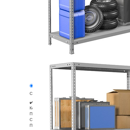
Описание
Модели серии
Стеллаж металлический предназначен для хранения 
✔️Комплектация:
Комплект крепежа стойки MS Standart - 4шт.
Полка MS Standart 100х40 см - 4 шт.
Стойка MS Standart 200 - 4 шт.
Подпятники