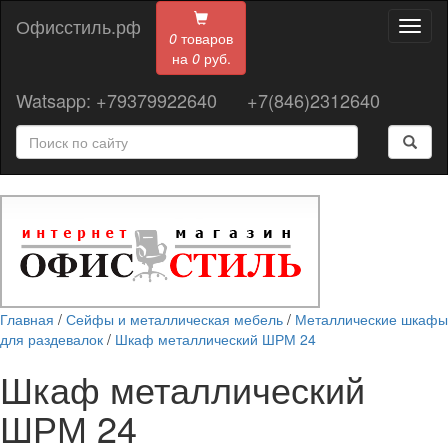
Офисстиль.рф
Toggl
0
товаров
naviga
на
0
руб.
Watsapp: +79379922640
+7(846)2312640
Главная
/
Сейфы и металлическая мебель
/
Металлические шкафы
для раздевалок
/
Шкаф металлический ШРМ 24
Шкаф металлический
ШРМ 24