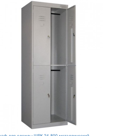
каф для одежды ШРК 24-800 металлический