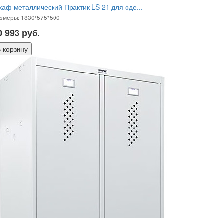
аф металлический Практик LS 21 для оде...
змеры: 1830*575*500
0 993
руб.