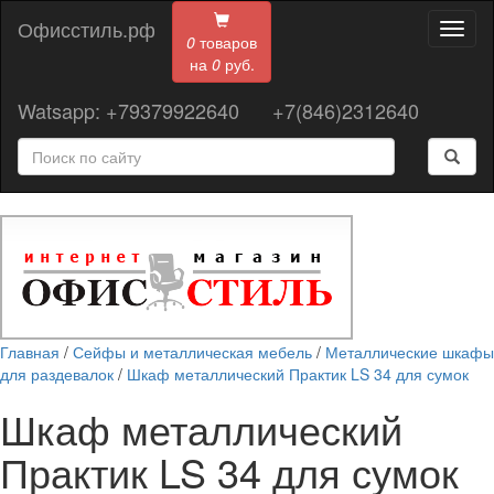
Офисстиль.рф
Toggl
0
товаров
naviga
на
0
руб.
Watsapp: +79379922640
+7(846)2312640
Главная
/
Сейфы и металлическая мебель
/
Металлические шкафы
для раздевалок
/
Шкаф металлический Практик LS 34 для сумок
Шкаф металлический
Практик LS 34 для сумок