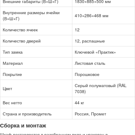
Внешние габариты (В×Ш×Г)
1830×885×500 мм
Внутренние размеры ячейки
410×286×468 мм
(В×Ш×Г)
Количество ячеек
12
Количество дверей
12, распашные
Тип замка
Ключевой «Практик»
Материал
Листовая сталь
Покрытие
Порошковое
Серый полуматовый (RAL
Цвет
7038)
Вес нетто
44 кг
Страна и производитель
Россия, Промет
Сборка и монтаж
Шкаф поставляется в разобранном виде и упакован в