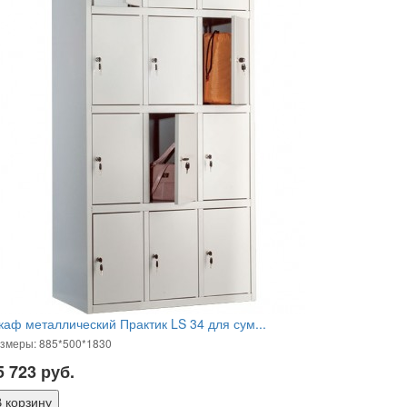
аф металлический Практик LS 34 для сум...
змеры: 885*500*1830
5 723
руб.