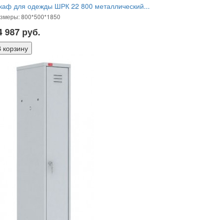
аф для одежды ШРК 22 800 металлический...
змеры: 800*500*1850
4 987
руб.