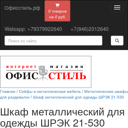
Офисстиль.рф
Toggl
0
товаров
naviga
на
0
руб.
Watsapp: +79379922640
+7(846)2312640
Главная
/
Сейфы и металлическая мебель
/
Металлические шкафы
для раздевалок
/
Шкаф металлический для одежды ШРЭК 21-530
Шкаф металлический для
одежды ШРЭК 21-530