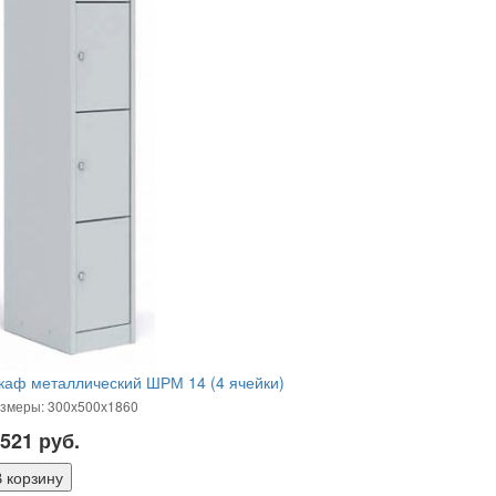
каф металлический ШРМ 14 (4 ячейки)
змеры: 300х500х1860
 521
руб.