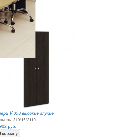
вери V 030 высокие глухие
змеры: 810*16*2110
 902
руб.