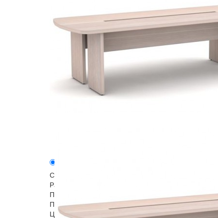
Описание
Модели серии
Стол заседаний прямой, столешница и опоры - ЛДС
Размер переговорного стола рассчитан на комфорт
Понятная инструкция и необходимая фурнитура для
Поставляется в разобранном виде, упакован в гоф
Цвет:Дуб Кобург, Орех Вирджиния, Дуб Кентербери