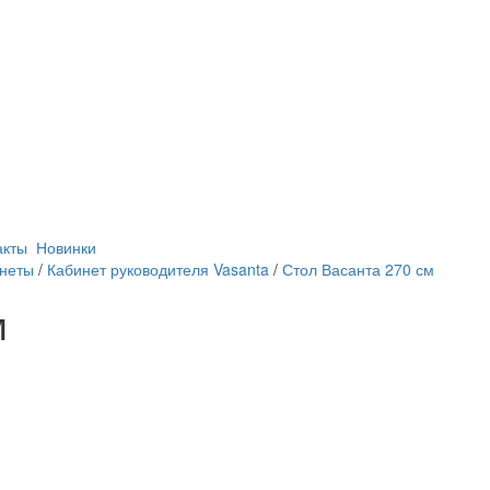
акты
Новинки
инеты
/
Кабинет руководителя Vasanta
/
Стол Васанта 270 см
м