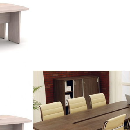
П 38 мм., столешница и опоры с антиударным кантом ПВХ 2 мм.
ное размещение 10 человек.
 сборки в комплекте
рокартон
 и Дуб Самдал и Металлик