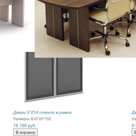
Двери V 014 стекло в рамке
Д
Размеры: 810*20*702
Ра
16 168
руб.
6