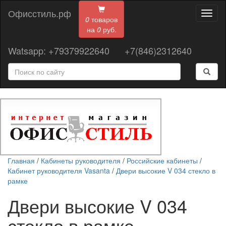
Офисстиль.рф
Toggl
0
товаров
naviga
на
0
руб.
Watsapp: +79379922640
+7(846)2312640
Главная
/
Кабинеты руководителя
/
Российские кабинеты
/
Кабинет руководителя Vasanta
/
Двери высокие V 034 стекло в
рамке
Двери высокие V 034
стекло в рамке