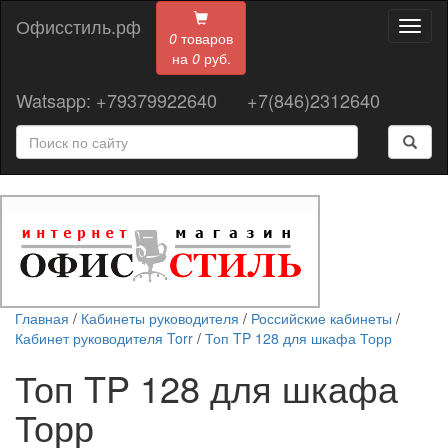
Офисстиль.рф
Toggl
0
товаров
naviga
на
0
руб.
Watsapp: +79379922640
+7(846)2312640
Главная
/
Кабинеты руководителя
/
Российские кабинеты
/
Кабинет руководителя Torr
/
Топ TP 128 для шкафа Торр
Топ TP 128 для шкафа
Торр