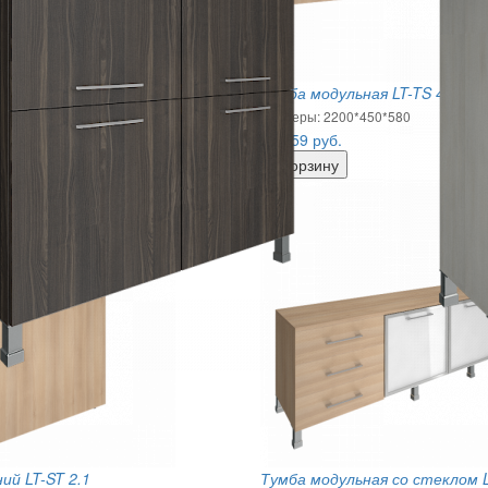
ий узкий закрытый LT-SU 2.3
Тумба модульная LT-TS 4.7
0х1217
Размеры: 2200*450*580
38 459
руб.
ий LT-ST 2.1
Тумба модульная со стеклом L