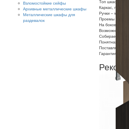
Топ шкафа из Л
Взломостойкие сейфы
Каркас, полки и
Архивные металлические шкафы
Ручки – металл
Металлические шкафы для
Проемы обеспе
раздевалок
На боковинах и
Возможные цвет
Собирается на 
Понятная инстр
Поставляется в
Гарантия: 18 м
Рекоме