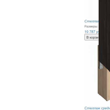
Стеллаж средн
Размеры: 400х45
10 787
руб.
Стеллаж средн