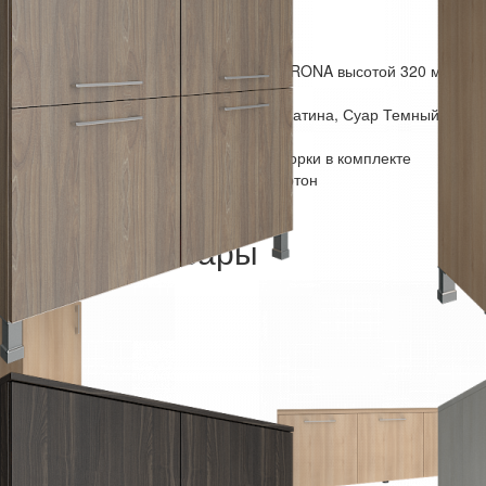
ДСП 22 мм, кромка ПВХ 2 мм.
 двери – 18 мм, окантовка ПВХ 0,4 мм.
ические, цвет - хром матовый
чивают размещение офисных папок CORONA высотой 320 мм
меются отверстия под установку дверей
а: Акация, Вяз благородный, Снежная Патина, Суар Темный
эксцентриковой стяжке
укция и необходимая фурнитура для сборки в комплекте
 разобранном виде, упакован в гофрокартон
есяцев.
ндуемые товары