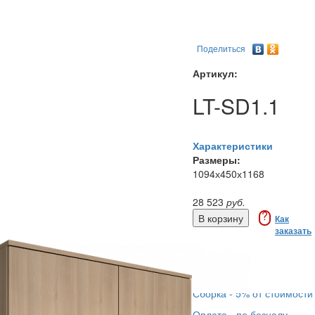
Поделиться
Артикул:
LT-SD1.1
Характеристики
Размеры:
1094х450х1168
28 523
руб.
?
Как
заказать
Купить в 1 клик
Доставка - 450 руб.
Сборка - 5% от стоимости
Оплата - по безналу