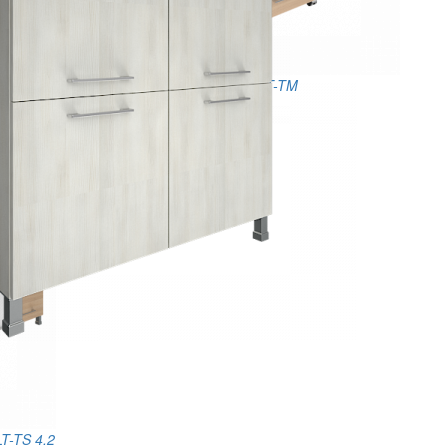
Тумба подкатная LT-TM
Размеры: 550х450х615
15 708
руб.
T-TS 4.2