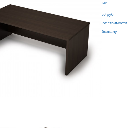
еля.
Купить в 1 клик
литы Е1
Доставка - 450 руб.
 пола.
Сборка - 5% от стоимости
Оплата - по безналу