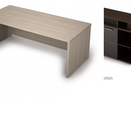
Шкаф 4ШН.012.1
Размеры: 1400х400х952h
теля 4С.018 180 см
18 245
руб.
00*750h