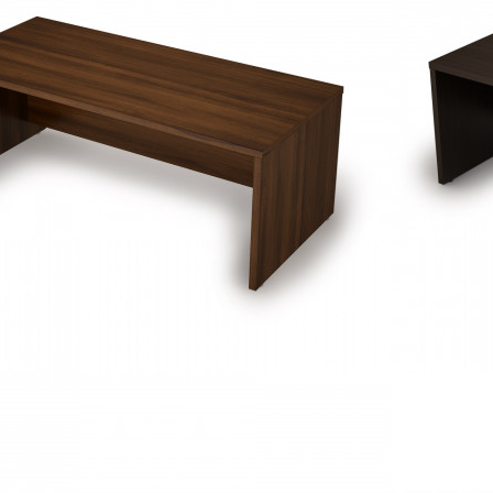
ьными размерами 180х90 см для обустройства кабинета руководит
ница стола выполнены из ЛДСП толщиной 38 мм, класс эмиссии п
о высоте ножки позволяют компенсировать возможные неровности
эксцентриковой стяжке
 разобранном виде, упакован в гофрокартон.
а: венге, брауни, шамони светлый;
есяцев.
ндуемые товары