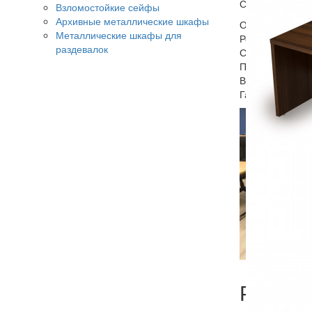
Стол с оптимал
Взломостойкие сейфы
Архивные металлические шкафы
Опоры и столеш
Металлические шкафы для
Регулируемые п
раздевалок
Собирается на 
Поставляется в
Возможные цвет
Гарантия: 18 м
Рекоме