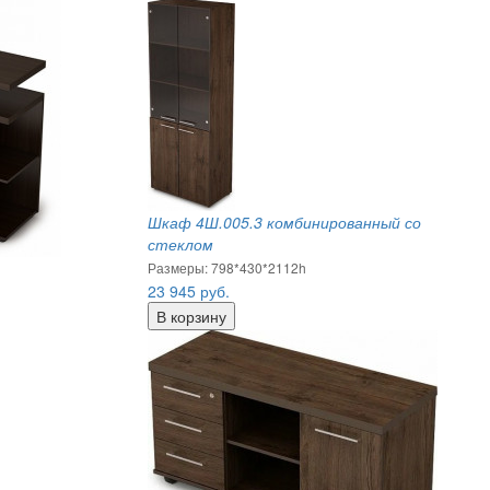
Шкаф 4Ш.005.3 комбинированный со
стеклом
Размеры: 798*430*2112h
23 945
руб.