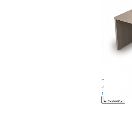
Стол руководи
Размеры: 1800*9
19 692
руб.