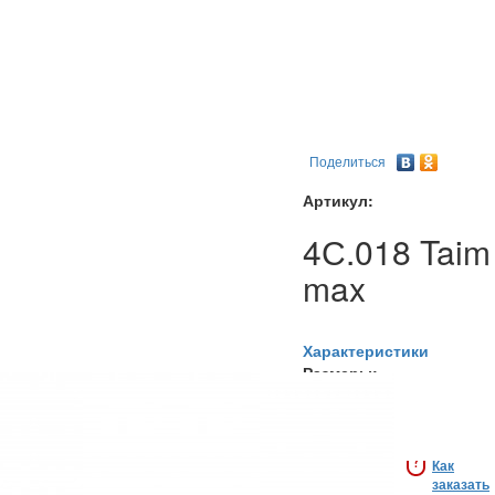
Поделиться
Артикул:
4С.018 Taim
max
Характеристики
Размеры:
1800*900*750h
19 692
руб.
?
Как
заказать