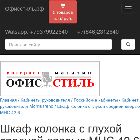
Офисстиль.рф
Toggl
0
товаров
naviga
на
0
руб.
Watsapp: +79379922640
+7(846)2312640
Главная
/
Кабинеты руководителя
/
Российские кабинеты
/
Кабинет
руководителя Morris trend
/
Шкаф колонка с глухой средней дверью
MHC 42.6
Шкаф колонка с глухой
средней дверью MHC 42.6