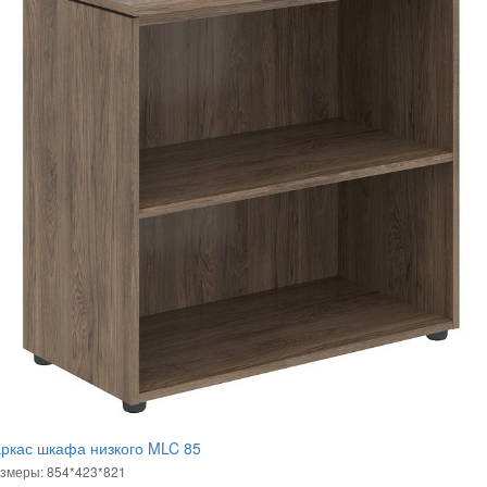
ркас шкафа низкого MLC 85
змеры: 854*423*821