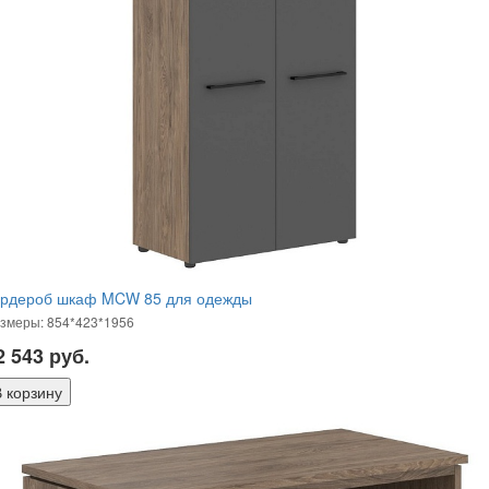
ардероб шкаф MCW 85 для одежды
змеры: 854*423*1956
2 543
руб.