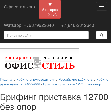
Офисстиль.рф
Toggl
0
товаров
naviga
на
0
руб.
Watsapp: +79379922640
+7(846)2312640
Главная
/
Кабинеты руководителя
/
Российские кабинеты
/
Кабинет
руководителя Blackwood
/
Брифинг приставка 12700 без опор
Брифинг приставка 12700
без опор