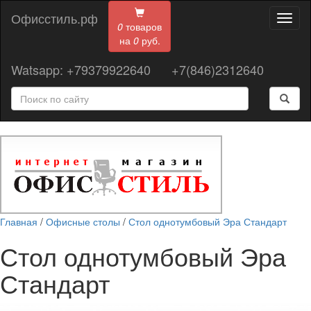
Офисстиль.рф
Toggl
0
товаров
naviga
на
0
руб.
Watsapp: +79379922640
+7(846)2312640
Главная
/
Офисные столы
/
Стол однотумбовый Эра Стандарт
Стол однотумбовый Эра
Стандарт