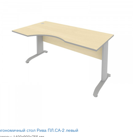
ргономичный стол Рива ПЛ.СА-2 левый
змеры: 1400х900х755 мм.