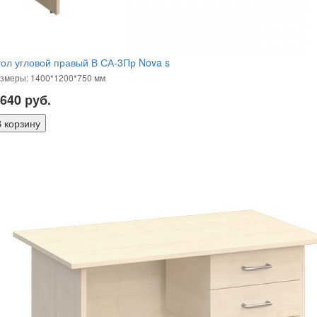
ол угловой правый В СА-3Пр Nova s
змеры: 1400*1200*750 мм
 640
руб.