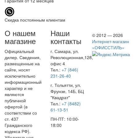
Гарантия от 12 месяцев
Скидка постоянным клиентам
О нашем
Наши
© 2012 — 2026
магазине
контакты
Интернет-магазин
«ОФИССТИЛЬ»
Официальный
г. Самара, ул.
дилер. Сведения,
Революционная,128,
размещенные на
офис 4
сайте, носят
Тел.:
+7 (846)
исключительно
231-26-40
информационный
г. Тольятти, ул.
характер и не
Фрунзе, 14Б, БЦ
являются
"Квадрат"
публичной
Тел.:
+7 (8482)
офертой (в
61-13-51
соответствии со
ст. 437
ПН-ПТ: 10:00-
Гражданского
18:00
кодекса РФ).
Убедительная