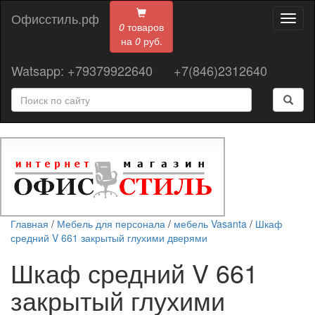
Офисстиль.рф
Toggl
0
товаров
naviga
на
0
руб.
Watsapp: +79379922640
+7(846)2312640
Главная
/
Мебель для персонала
/
мебель Vasanta
/
Шкаф
средний V 661 закрытый глухими дверями
Шкаф средний V 661
закрытый глухими