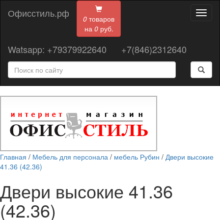
Офисстиль.рф
Toggl
0
товаров
naviga
на
0
руб.
Watsapp: +79379922640
+7(846)2312640
Главная
/
Мебель для персонала
/
мебель Рубин
/
Двери высокие
41.36 (42.36)
Двери высокие 41.36
(42.36)