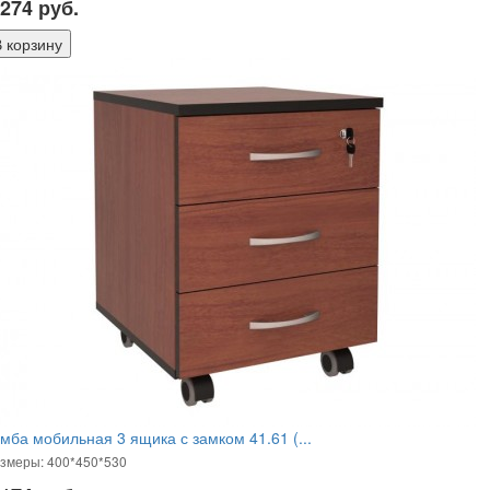
 274
руб.
мба мобильная 3 ящика с замком 41.61 (...
змеры: 400*450*530