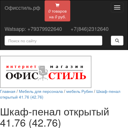
Офисстиль.рф
Toggl
0
товаров
naviga
на
0
руб.
Watsapp: +79379922640
+7(846)2312640
Главная
/
Мебель для персонала
/
мебель Рубин
/
Шкаф-пенал
открытый 41.76 (42.76)
Шкаф-пенал открытый
41.76 (42.76)