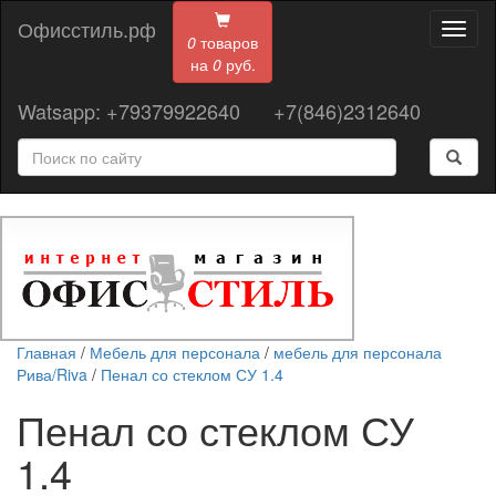
Офисстиль.рф
Toggl
0
товаров
naviga
на
0
руб.
Watsapp: +79379922640
+7(846)2312640
Главная
/
Мебель для персонала
/
мебель для персонала
Рива/Riva
/
Пенал со стеклом СУ 1.4
Пенал со стеклом СУ
1.4