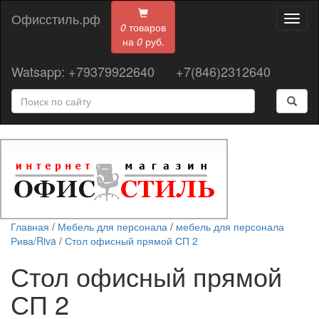
Офисстиль.рф
Toggl
0
товаров
naviga
на
0
руб.
Watsapp: +79379922640
+7(846)2312640
Главная
/
Мебель для персонала
/
мебель для персонала
Рива/Riva
/
Стол офисный прямой СП 2
Стол офисный прямой
СП 2