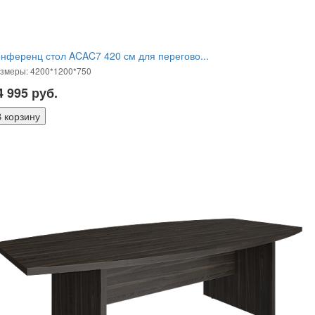
нференц стол ACAC7 420 см для перегово...
змеры: 4200*1200*750
4 995
руб.