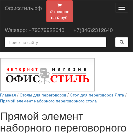
Офисстиль.рф
Toggl
0
товаров
naviga
на
0
руб.
Watsapp: +79379922640
+7(846)2312640
Главная
/
Столы для переговоров
/
Стол для переговоров Ялта
/
Прямой элемент наборного переговорного стола
Прямой элемент
наборного переговорного