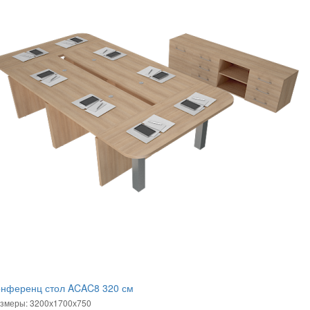
онференц стол ACAC8 320 см
змеры: 3200х1700х750