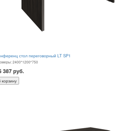
онференц стол переговорный LT SP1
змеры: 2400*1200*750
6 387
руб.