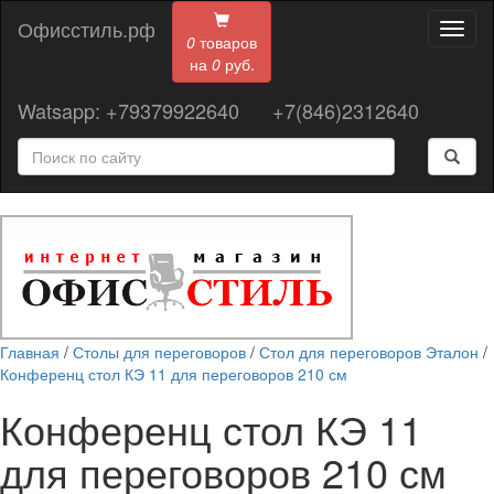
Офисстиль.рф
Toggl
0
товаров
naviga
на
0
руб.
Watsapp: +79379922640
+7(846)2312640
Главная
/
Столы для переговоров
/
Стол для переговоров Эталон
/
Конференц стол КЭ 11 для переговоров 210 см
Конференц стол КЭ 11
для переговоров 210 см