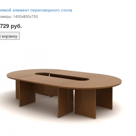
ямой элемент переговорного стола
змеры: 1400х800х750
 729
руб.