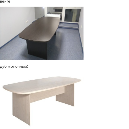
венге:
дуб молочный: