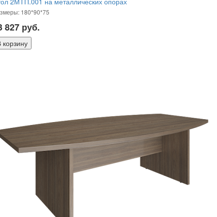
ол 2МТП.001 на металлических опорах
змеры: 180*90*75
3 827
руб.