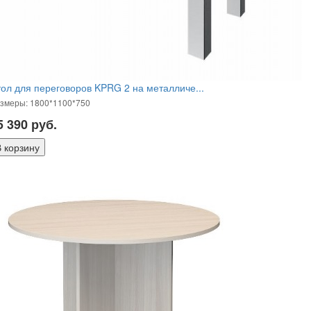
ол для переговоров KPRG 2 на металличе...
змеры: 1800*1100*750
5 390
руб.