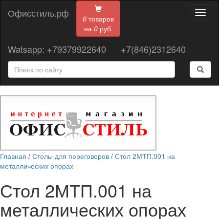
Офисстиль.рф
Toggl
0
товаров
naviga
на
0
руб.
Watsapp: +79379922640
+7(846)2312640
Главная
/
Столы для переговоров
/
Стол 2МТП.001 на
металлических опорах
Стол 2МТП.001 на
металлических опорах