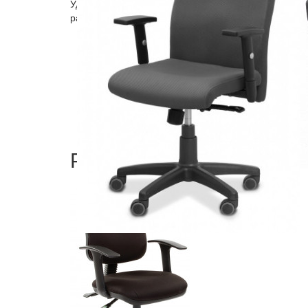
Удобное и надежное кресло для персонала Like+ с
различных цветов. Возможно двухцветное исполнен
материал обивки
ткань различных цветов
цвет черный, серый, оранжевый, синий, крас
крестовина - полиамидная опора
подлокотники - пластиковые, регулируемые
механизмы - газлифт, синхромеханизм, регул
максимальная нагрузка - 120 кг
Рекомендуемые товары