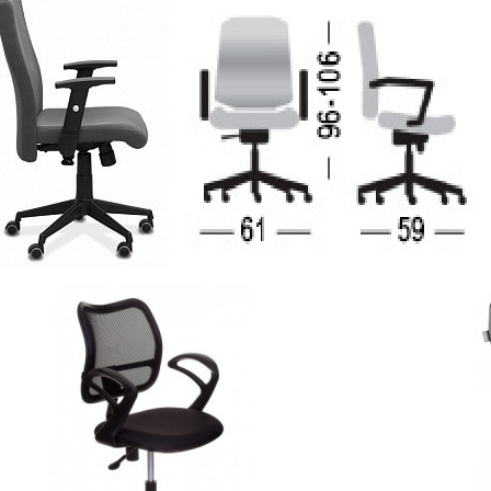
 регулируемыми подлокотниками и синхромеханизмом может быть 
ие кресла.
ный, бордовый
ировка подлокотников, регулировка механизма под вес пользовате