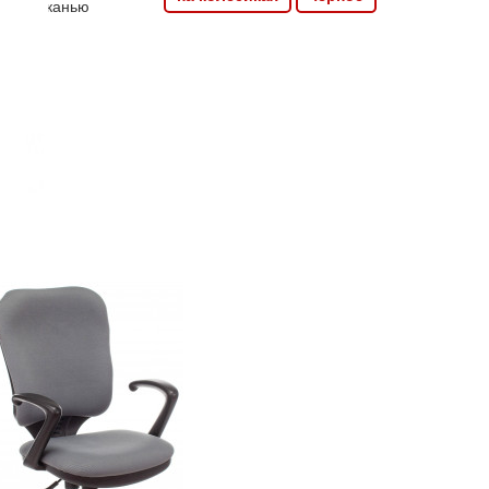
обито тканью
ля