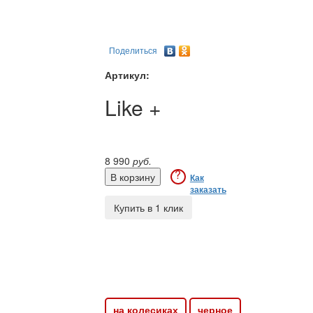
Поделиться
Артикул:
Like +
8 990
руб.
?
Как
заказать
Купить в 1 клик
Доставка - 450 руб.
Сборка - 5% от стоимости
Оплата - по безналу
на колесиках
черное