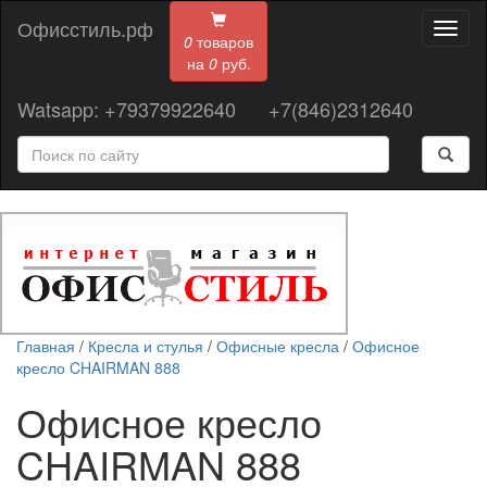
Офисстиль.рф
Toggl
0
товаров
naviga
на
0
руб.
Watsapp: +79379922640
+7(846)2312640
Главная
/
Кресла и стулья
/
Офисные кресла
/
Офисное
кресло CHAIRMAN 888
Офисное кресло
CHAIRMAN 888