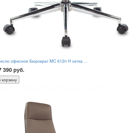
есло офисное Бюрократ MC 612n H сетка ...
7 390
руб.