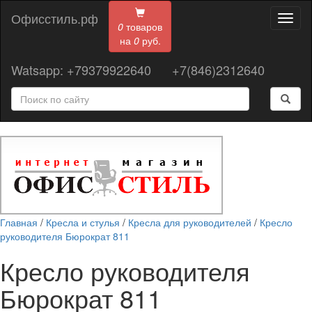
Офисстиль.рф
Toggl
0
товаров
naviga
на
0
руб.
Watsapp: +79379922640
+7(846)2312640
Главная
/
Кресла и стулья
/
Кресла для руководителей
/
Кресло
руководителя Бюрократ 811
Кресло руководителя
Бюрократ 811