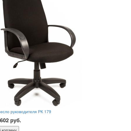
есло руководителя РК 179
 602
руб.