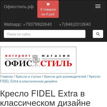
Офисстиль.рф
Toggl
0
товаров
naviga
на
0
руб.
Watsapp: +79379922640
+7(846)2312640
Главная
/
Кресла и стулья
/
Кресла для руководителей
/
Кресло
FIDEL Extra в классическом дизайне
Кресло FIDEL Extra в
классическом дизайне