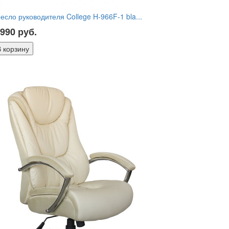
есло руководителя College H-966F-1 bla...
 990
руб.