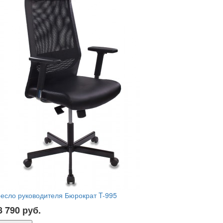
есло руководителя Бюрократ T-995
8 790
руб.