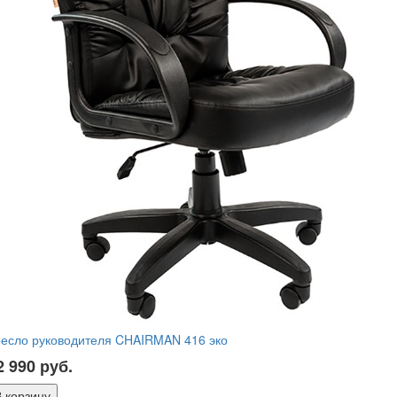
ресло руководителя CHAIRMAN 416 эко
2 990
руб.