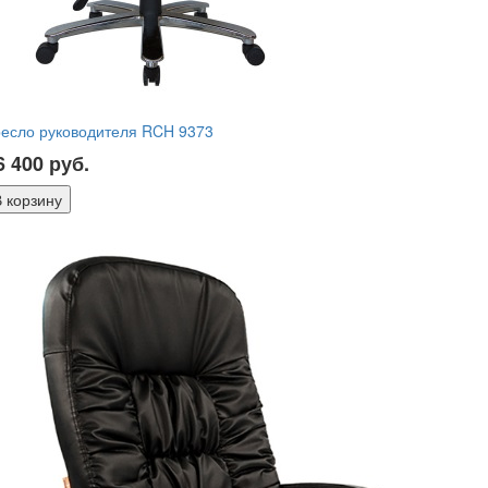
ресло руководителя RCH 9373
6 400
руб.