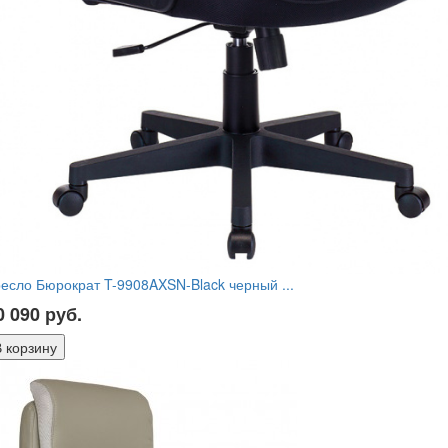
есло Бюрократ T-9908AXSN-Black черный ...
0 090
руб.