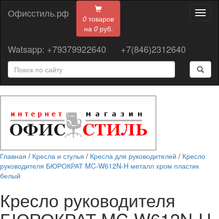
Офисстиль.рф
Toggl
0
товаров
naviga
на
0
руб.
Watsapp: +79379922640
+7(846)2312640
Главная
/
Кресла и стулья
/
Кресла для руководителей
/
Кресло
руководителя БЮРОКРАТ MC-W612N-H металл хром пластик
белый
Кресло руководителя
БЮРОКРАТ MC-W612N-H