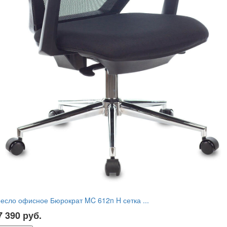
есло офисное Бюрократ MC 612n H сетка ...
7 390
руб.