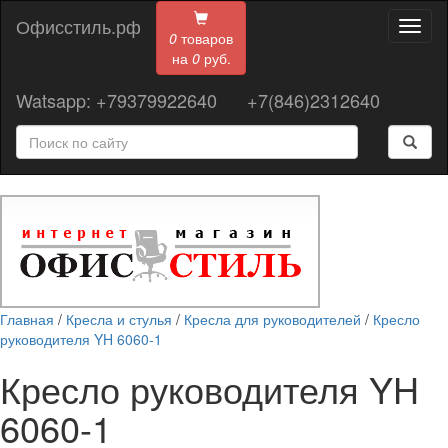
Офисстиль.рф
Toggl
0
товаров
naviga
на
0
руб.
Watsapp: +79379922640
+7(846)2312640
Главная
/
Кресла и стулья
/
Кресла для руководителей
/
Кресло
руководителя YH 6060-1
Кресло руководителя YH
6060-1